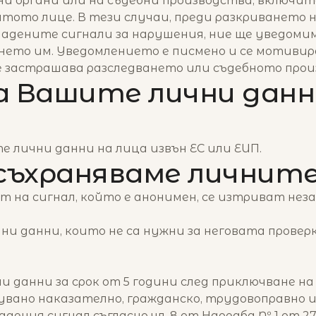
и органи или на съдебни производства, включит
атото лице. В тези случаи, преди разкриването 
дадените сигнали за нарушения, ние ще уведоми
ето им. Уведомлението е писмено и се мотивир
се застрашава разследването или съдебното прои
а Вашите лични данн
 лични данни на лица извън ЕС или ЕИП.
 съхраняваме личните
т на сигнал, който е анонимен, се изтриват нез
чни данни, които не са нужни за неговата провер
 данни за срок от 5 години след приключване на
зувано наказателно, гражданско, трудовоправно
дения сигнал съгласно чл. 8 от Наредба № 1 от 27