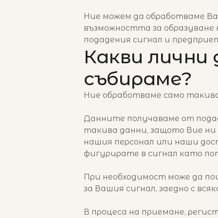
Ние можем да обработваме Ва
възможността за образуване 
подадения сигнал и предприе
Какви лични 
събираме?
Ние обработваме само такива
Данните получаваме от подад
такива данни, защото Вие ни
нашия персонал или наши дос
фигурирате в сигнал като по
При необходимост може да по
за Вашия сигнал, заедно с вс
В процеса на приемане, регис