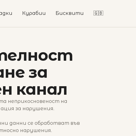
адки
Курабии
Бисквити
🇬🇧
ителност
не за
н канал
та неприкосновеност на
ация за нарушения.
ични данни се обработват във
относно нарушения.