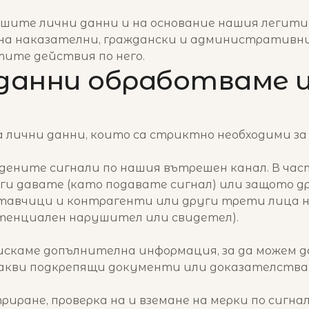
шите лични данни и на основание нашия легитим
на наказателни, граждански и административни 
тите действия по него.
данни обработваме и
 лични данни, които са стриктно необходими за
ените сигнали по нашия вътрешен канал. В час
 ги давате (като подавате сигнал) или защото 
тавчици и контрагенти или други трети лица ни 
тенциален нарушител или свидетел).
искаме допълнителна информация, за да можем д
якакви подкрепящи документи или доказателства
триране, проверка на и вземане на мерки по сигн