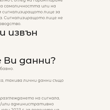
елно с оглед на гарантиране
на самоличността или на
м сигнализиращото лице за
а. Сигнализиращото лице не
зводство.
и извън
 Ви данни?
абавно.
ка, такива лични данни също
 разглеждането на сигнала,
 и/или административно
 юли 2023 г. за воденето на