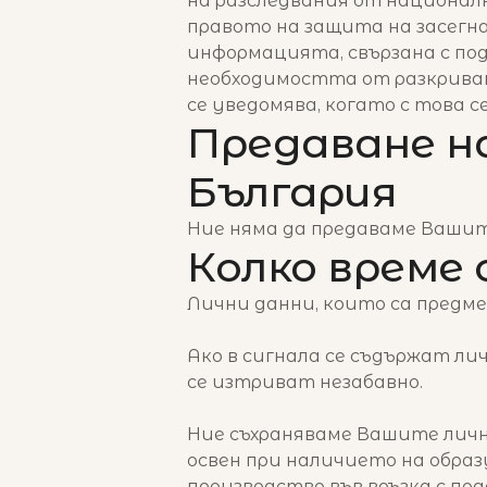
на разследвания от националн
правото на защита на засегн
информацията, свързана с по
необходимостта от разкриван
се уведомява, когато с това 
Предаване н
България
Ние няма да предаваме Вашите
Колко време
Лични данни, които са предме
Ако в сигнала се съдържат ли
се изтриват незабавно.
Ние съхраняваме Вашите лични
освен при наличието на обра
производство във връзка с пода