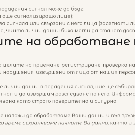
подадения сигнал може да бъде:
н още сигнализиращо лице);
ва сигнала или свързани с него лица (засегнати л
а, чиито лични данни биха могли да станат дост
лите на обработване 
 целите на приемане, регистриране, проверка на
и нарушения, извършени от лица от нашия персо
лични данни в подадения сигнал, ние ще събира
игнал и да извършим разследване по него. Информ
явана като строго поверителна и сигурна.
се наложи да обработваме Ваши данни и във връзк
ко време съхраняваме личните Ви данни
, както и 