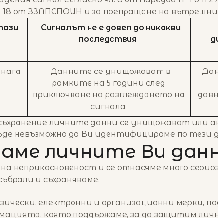
. 18 от ЗЗЛПСПОИН и за препращане на вътрешни
тази
Сигналът не е довел до никакви
последствия
д
днага
Данните се унищожават в
Дан
рамките на 5 години след
приключване на разглеждането на
давн
сигнала
 съхранение личните данни се унищожават или а
бъде невъзможно да Ви идентифицираме по тези 
аме личните Ви дан
на неприкосновеност и се отнасяме много серио
събрали и съхраняваме.
ически, електронни и организационни мерки, под
ацията, която поддържаме, за да защитим личн