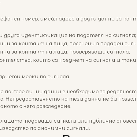
:
ефонен номер, имейл адрес и други данни за конт
ли друга идентификация на подателя на сигнала;
нни за контакт на лица, посочени в подаден сигн
нни за контакт на лица, проверяващи сигнала;
тоятелства, които са предмет на сигнала и таки
дприети мерки по сигнала.
по-горе лични данни е необходимо за редовност 
го. Непредоставянето на тези данни не би позво
аното с него разследване.
а лицата, подаващи сигнали или публично опове
оизводство по анонимни сигнали.