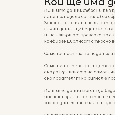
Кой ще има 
Личните данни, събрани във в
лицето, подало сигнала) се о
Закона за защита на лицата,
лични данни ще бъдат на раз
и ще извършат проверка по сиг
конфиденциалност относно вс
Самоличността на подателя н
Самоличността на лицето, пода
ако разкриването на самоличн
ако подателят на сигнал е по
Личните данни могат да бъда
инспектори, когато това е н
законодателство или от прав