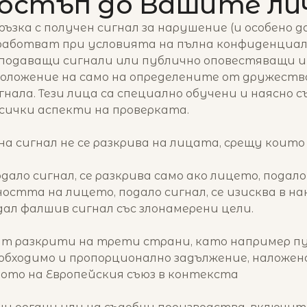
достъп до Вашите ли
ръзка с получен сигнал за нарушение (и особено 
бработват при условията на пълна конфиденциал
 подаващи сигнали или публично оповестяващи и
положение на само на определените от дружест
нала. Тези лица са специално обучени и наясно с
ички аспекти на проверката.
а сигнал не се разкрива на лицата, срещу които
ло сигнал, се разкрива само ако лицето, подало 
остта на лицето, подало сигнал, се изисква в н
дал фалшив сигнал със злонамерени цели.
т разкрити на трети страни, като например п
еобходимо и пропорционално задължение, наложен
ото на Европейския съюз в контекста