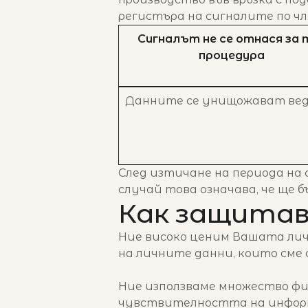
регистъра на сигналите по чл
Сигналът не се отнася за 
процедура
Данните се унищожават ве
След изтичане на периода на
случай това означава, че ще 
Как защитав
Ние високо ценим Вашата лич
на личните данни, които сме 
Ние използваме множество физ
чувствителността на информ