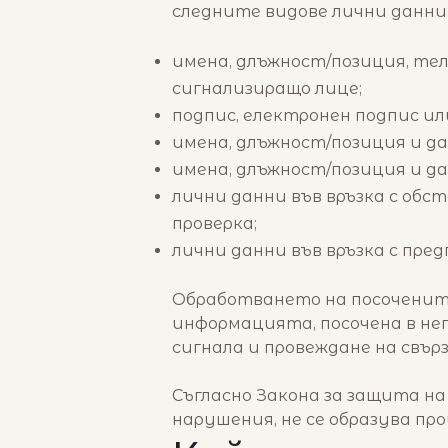
следните видове лични данни
имена, длъжност/позиция, тел
сигнализиращо лице;
подпис, електронен подпис и
имена, длъжност/позиция и да
имена, длъжност/позиция и да
лични данни във връзка с обс
проверка;
лични данни във връзка с пре
Обработването на посочените 
информацията, посочена в не
сигнала и провеждане на свърз
Съгласно Закона за защита н
нарушения, не се образува пр