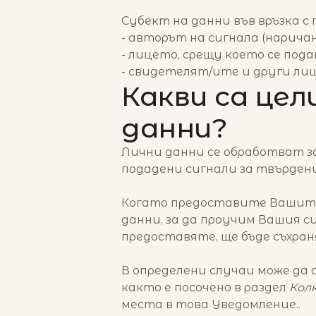
Субект на данни във връзка с 
- авторът на сигнала (нарича
- лицето, срещу което се пода
- свидетелят/ите и други лиц
Какви са це
данни?
Лични данни се обработват за
подадени сигнали за твърден
Когато предоставите Вашите 
данни, за да проучим Вашия с
предоставяте, ще бъде съхран
В определени случаи може да 
както е посочено в раздел
Кол
места в това Уведомление..