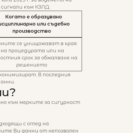
 сигнали към КЗЛД.
Когато е образувано
исциплинарно или съдебно
производство
ните се унищожават в края
на процедурата или на
остния срок за обжалване на
решението
нонимизират. В последния
данни.
ни?
зно към мерките за сигурност
ходящи с оглед на
ите Ви данни от непозволен