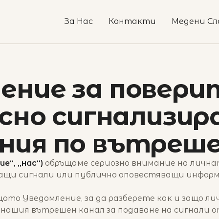
За Нас
Контакти
Медени Сл
ение за повер
сно сигнализира
ния по вътреше
“, „нас“)
обръщаме сериозно внимание на лична
ващи сигнали или публично оповестяващи информ
щото Уведомление, за да разберете как и защо л
 нашия вътрешен канал за подаване на сигнали 