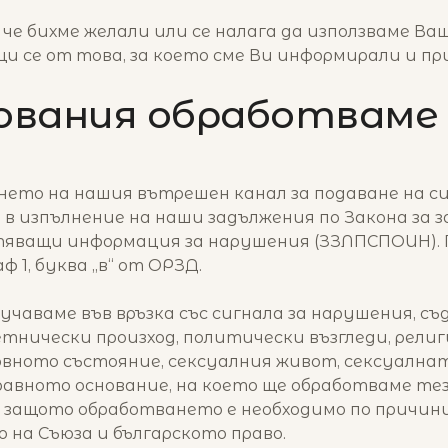
 че бихме желали или се налага да използваме Ва
щи се от това, за което сме Ви информирали и п
нования обработваме
ето на нашия вътрешен канал за подаване на с
 в изпълнение на наши задължения по Закона за
тяващи информация за нарушения (ЗЗЛПСПОИН). 
аф 1, буква „в“ от ОРЗД.
чаваме във връзка със сигнала за нарушения, с
етнически произход, политически възгледи, рели
ловното състояние, сексуалния живот, сексуалн
правното основание, на което ще обработваме тези
Д, защото обработването е необходимо по причи
 на Съюза и българското право.