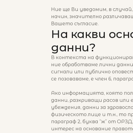
Ние ще Ви уведомим, в случай,
начин, значително различава
Вашето съгласие.
На какви ос
данни?
В контекста на функциониран
ние обработваме лични данни
сигнали или публично оповес
се позоваваме, е член 6, парагр
Ако информацията, която полу
данни, разкриващи расов или 
убеждения, данни за здравос
физическото лице и т.н., то 
параграф 2, буква “ж” от ОРЗ
интерес на основание правото