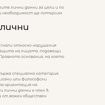
шите лични данни за цели и по
ри необходимост ще потърсим
 лични
игнали относно нарушения
 защита на лицата, подаващи
Правното основание, на което
ъдържа специална категория
гиозни или философски
ата ориентация на
 лични данни е член 9,
ни от важен обществен