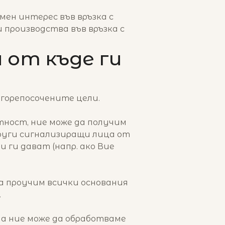
ен интерес във връзка с
производства във връзка с
 от къде ги
 горепосочените цели.
тност, ние може да получим
други сигнализиращи лица от
ги дават (напр. ако Вие
а проучим всички основания
.
ала ние може да обработваме