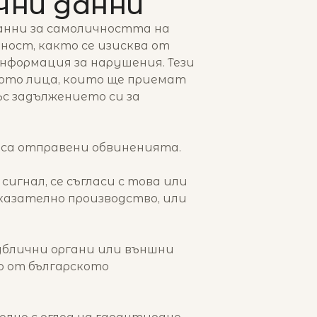
чни данни
данни за самоличността на
ност, както се изисква от
нформация за нарушения. Тези
вото лица, които ще приемат
ъс задължението си за
 са отправени обвиненията.
сигнал, се съгласи с това или
аказателно производство, или
ублични органи или външни
о от българското