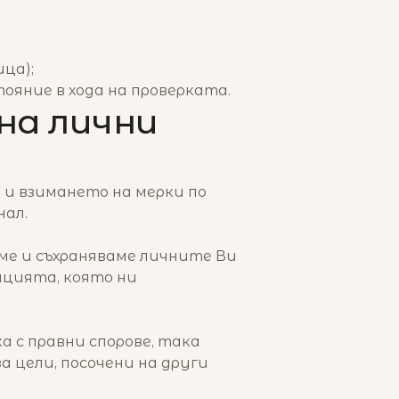
ица);
ояние в хода на проверката.
на лични
 и взимането на мерки по
нал.
ме и съхраняваме личните Ви
ацията, която ни
а с правни спорове, така
за цели, посочени на други