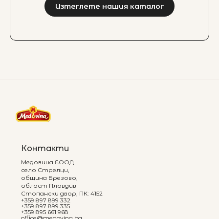
Изтеглете нашия каталог
Контакти
Медовина ЕООД
село Стрелци,
община Брезово,
област Пловдив
Стопански двор, ПК: 4152
+359 897 899 332
+359 897 899 335
+359 895 661 968
office@medovina.bg